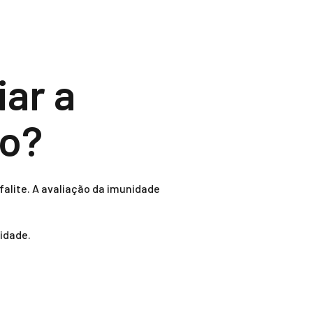
iar a
po?
alite. A avaliação da imunidade
idade.