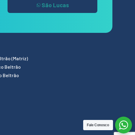
São Lucas
trão (Matriz)
co Beltrão
o Beltrão
Fale Conosco