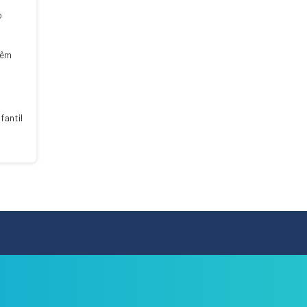
o
têm
fantil