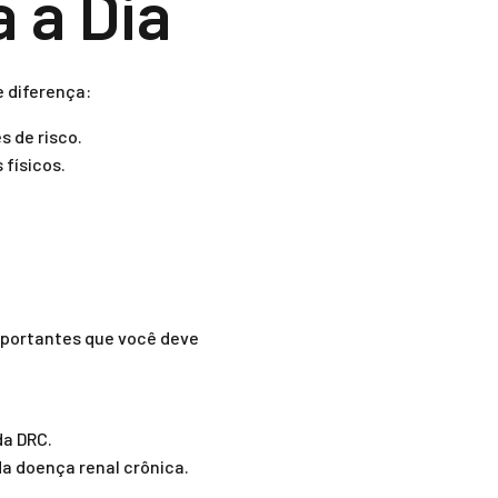
 a Dia
 diferença:
 de risco.
 físicos.
mportantes que você deve
da DRC.
da doença renal crônica.