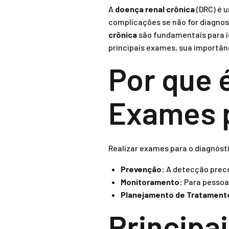
A
doença renal crônica
(DRC) é u
complicações se não for diagno
crônica
são fundamentais para id
principais exames, sua importânc
Por que 
Exames p
Realizar exames para o diagnósti
Prevenção:
A detecção preco
Monitoramento:
Para pessoas
Planejamento de Tratament
Principa