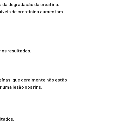
 da degradação da creatina,
níveis de creatinina aumentam
 os resultados.
teínas, que geralmente não estão
r uma lesão nos rins.
ltados.