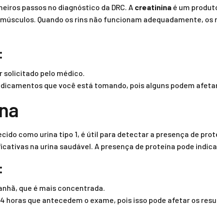
eiros passos no diagnóstico da DRC. A
creatinina
é um produto
músculos. Quando os rins não funcionam adequadamente, os 
:
r solicitado pelo médico.
dicamentos que você está tomando, pois alguns podem afetar
na
ido como urina tipo 1, é útil para detectar a presença de pro
cativas na urina saudável. A presença de proteína pode indica
:
manhã, que é mais concentrada.
24 horas que antecedem o exame, pois isso pode afetar os resu