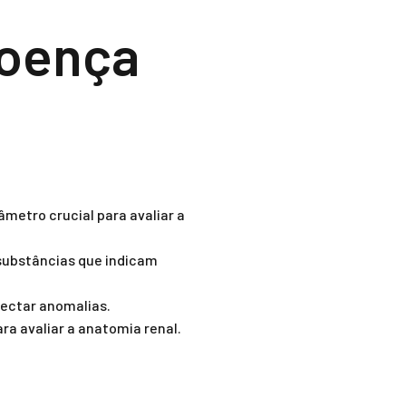
Doença
âmetro crucial para avaliar a
 substâncias que indicam
tectar anomalias.
a avaliar a anatomia renal.