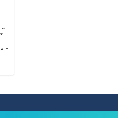
ficar
or
jejum