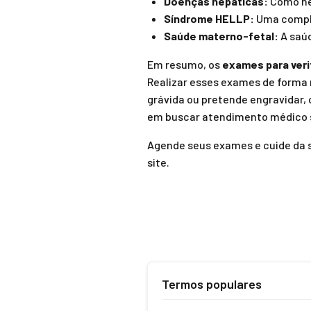
Doenças hepáticas:
Como hep
Síndrome HELLP:
Uma compli
Saúde materno-fetal:
A saúd
Em resumo, os
exames para veri
Realizar esses exames de forma 
grávida ou pretende engravidar
em buscar atendimento médico 
Agende seus exames e cuide da s
site.
Termos populares