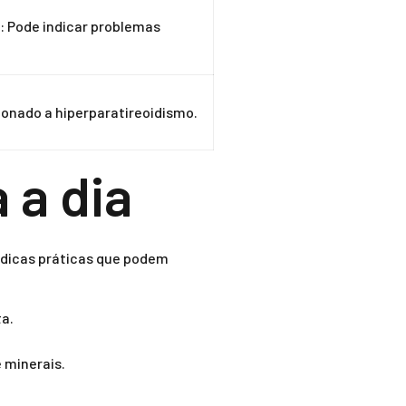
o: Pode indicar problemas
cionado a hiperparatireoidismo.
 a dia
s dicas práticas que podem
ta.
 minerais.