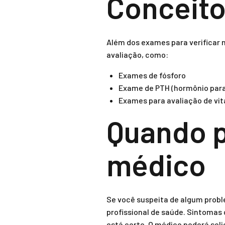
Conceito
Além dos exames para verificar n
avaliação, como:
Exames de fósforo
Exame de PTH (hormônio para
Exames para avaliação de vi
Quando p
médico
Se você suspeita de algum probl
profissional de saúde. Sintomas
está certo. O médico poderá soli