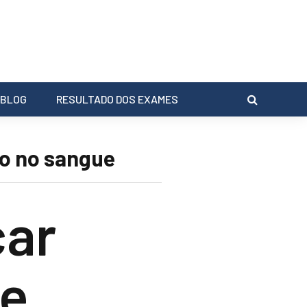
BLOG
RESULTADO DOS EXAMES
io no sangue
car
 e