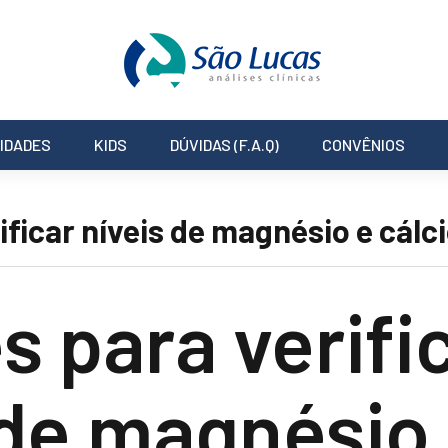
IDADES
KIDS
DÚVIDAS (F.A.Q)
CONVÊNIOS
ficar níveis de magnésio e cálc
 para verifi
 de magnésio