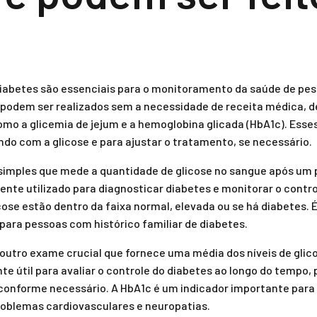
abetes são essenciais para o monitoramento da saúde de pe
 podem ser realizados sem a necessidade de receita médica, 
como a glicemia de jejum e a hemoglobina glicada (HbA1c). Ess
do com a glicose e para ajustar o tratamento, se necessário.
simples que mede a quantidade de glicose no sangue após um p
nte utilizado para diagnosticar diabetes e monitorar o contro
icose estão dentro da faixa normal, elevada ou se há diabetes.
ara pessoas com histórico familiar de diabetes.
outro exame crucial que fornece uma média dos níveis de glico
e útil para avaliar o controle do diabetes ao longo do tempo, 
conforme necessário. A HbA1c é um indicador importante para
roblemas cardiovasculares e neuropatias.