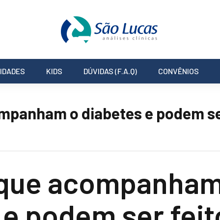
IDADES
KIDS
DÚVIDAS (F.A.Q)
CONVÊNIOS
panham o diabetes e podem se
que acompanham
 e podem ser fei