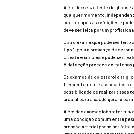
Além desses, o teste de glicose
qualquer momento, independentem
ocorrer após as refeições e pod
deve ser feita por um profission
Outro exame que pode ser feito 
tipo 1, pois a presença de ceto
O teste é simples e pode ser rea
A detecção precoce de cetonas p
Os exames de colesterol e trig
frequentemente associadas a co
possibilidade de realizar esses 
crucial para a saúde geral e par
Além dos exames laboratoriais, 
uma condição comum entre pess
pressão arterial possa ser fei
uma avaliação mais precisa e ab