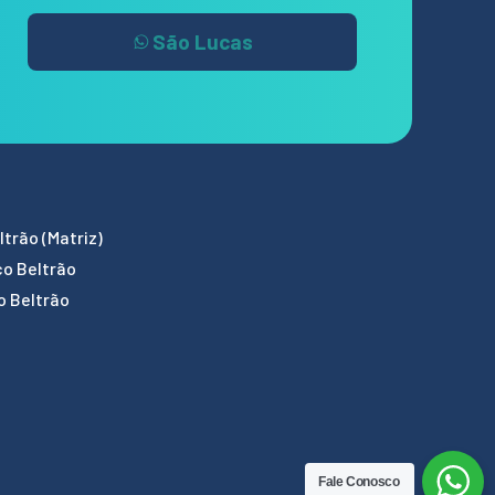
São Lucas
trão (Matriz)
co Beltrão
o Beltrão
Fale Conosco