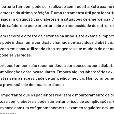
 aleatória também pode ser realizado sem receita. Este exame 
ente da última refeição. É uma ferramenta útil para identif
e ajudar a diagnosticar diabetes em situações de emergência. 
al de saúde, que pode orientar sobre a necessidade de outros 
sem receita é o teste de cetonas na urina. Este exame é impo
nas pode indicar uma condição chamada cetoacidose diabética
lizado em casa, utilizando tiras reagentes que mudam de cor a
ode salvar vidas.
licerídeos também são recomendados para pessoas com diabete
mplicações cardiovasculares. Embora alguns laboratórios exi
testes sem a necessidade de um pedido médico. Monitorar os nív
a a prevenção de doenças cardíacas.
é importante que os pacientes realizem o monitoramento da pre
oas com diabetes e pode aumentar o risco de complicações.
to em casa com um esfigmomanômetro, exames regulares em um
rangente.