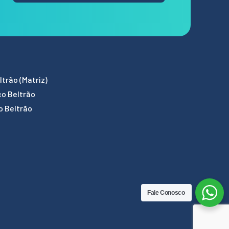
trão (Matriz)
co Beltrão
o Beltrão
Fale Conosco