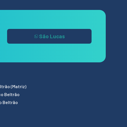
São Lucas
trão (Matriz)
co Beltrão
o Beltrão