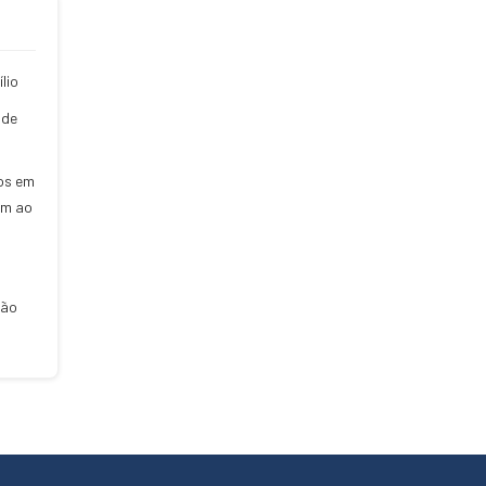
lio
 de
os em
em ao
ção