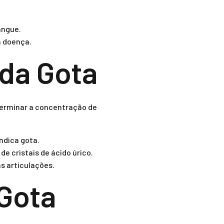
angue.
a doença.
da Gota
terminar a concentração de
indica gota.
de cristais de ácido úrico.
s articulações.
Gota