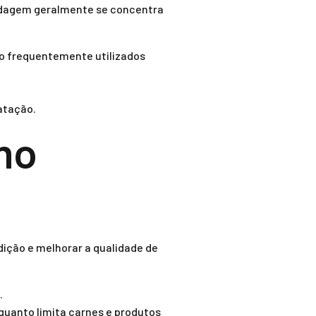
rdagem geralmente se concentra
são frequentemente utilizados
atação.
mo
dição e melhorar a qualidade de
.
nquanto limita carnes e produtos