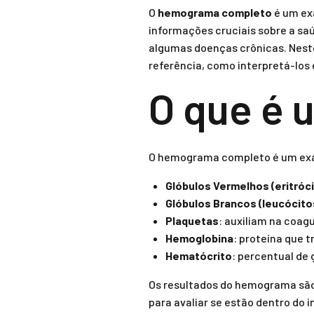
O
hemograma completo
é um ex
informações cruciais sobre a sa
algumas doenças crônicas. Nest
referência, como interpretá-los 
O que é
O hemograma completo é um exa
Glóbulos Vermelhos (eritróc
Glóbulos Brancos (leucócito
Plaquetas
: auxiliam na coag
Hemoglobina
: proteína que 
Hematócrito
: percentual de
Os resultados do hemograma são
para avaliar se estão dentro do i