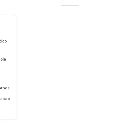
tico
ole
orpos
 sobre