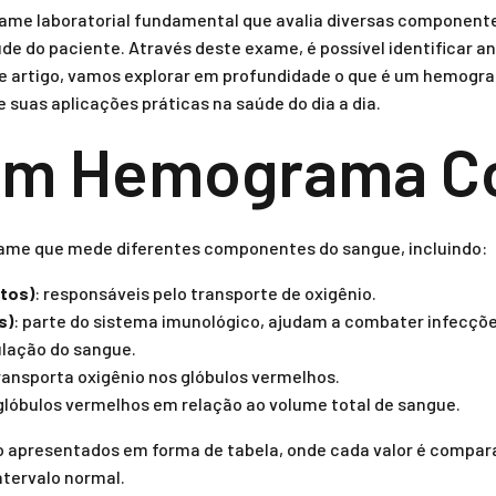
ame laboratorial fundamental que avalia diversas component
úde do paciente. Através deste exame, é possível identificar 
e artigo, vamos explorar em profundidade o que é um hemogra
e suas aplicações práticas na saúde do dia a dia.
 um Hemograma C
me que mede diferentes componentes do sangue, incluindo:
itos)
: responsáveis pelo transporte de oxigênio.
s)
: parte do sistema imunológico, ajudam a combater infecçõe
ulação do sangue.
transporta oxigênio nos glóbulos vermelhos.
 glóbulos vermelhos em relação ao volume total de sangue.
 apresentados em forma de tabela, onde cada valor é compara
ntervalo normal.