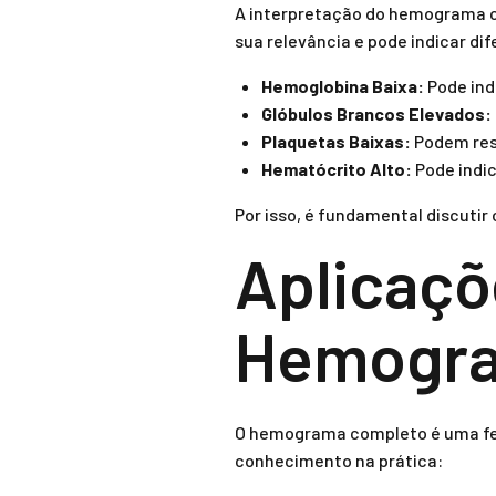
A interpretação do hemograma co
sua relevância e pode indicar d
Hemoglobina Baixa:
Pode ind
Glóbulos Brancos Elevados:
Plaquetas Baixas:
Podem res
Hematócrito Alto:
Pode indi
Por isso, é fundamental discuti
Aplicaçõ
Hemogram
O hemograma completo é uma fer
conhecimento na prática: