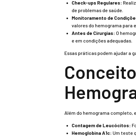
Check-ups Regulares:
Reali
de problemas de saúde.
Monitoramento de Condiçõe
valores do hemograma para e
Antes de Cirurgias:
O hemogra
e em condições adequadas.
Essas práticas podem ajudar a g
Conceito
Hemogra
Além do hemograma completo, ex
Contagem de Leucócitos:
Fo
Hemoglobina A1c:
Um teste q