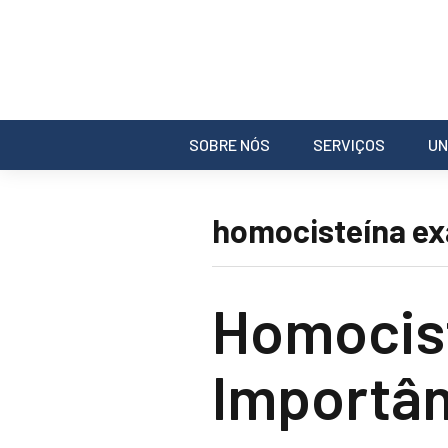
SOBRE NÓS
SERVIÇOS
UN
homocisteína ex
Homocist
Importân