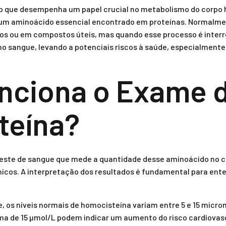
 que desempenha um papel crucial no metabolismo do corpo h
um aminoácido essencial encontrado em proteínas. Normalme
s ou em compostos úteis, mas quando esse processo é interro
 sangue, levando a potenciais riscos à saúde, especialmente
nciona o Exame 
teína?
ste de sangue que mede a quantidade desse aminoácido no co
ínicos. A interpretação dos resultados é fundamental para ente
 os níveis normais de homocisteína variam entre 5 e 15 micromo
ma de 15 µmol/L podem indicar um aumento do risco cardiovasc