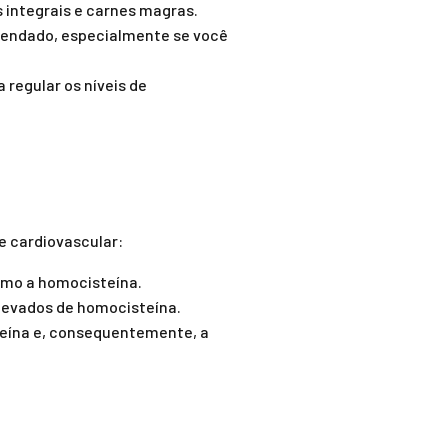
s integrais e carnes magras.
endado, especialmente se você
 regular os níveis de
e cardiovascular:
como a homocisteína.
elevados de homocisteína.
teína e, consequentemente, a