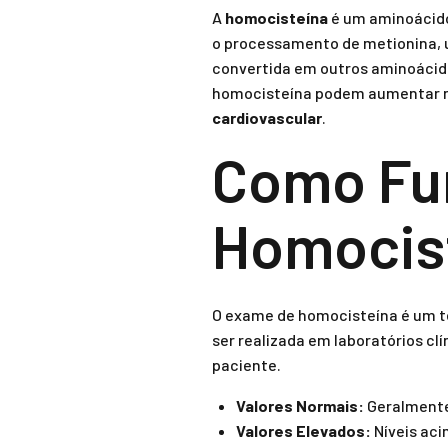
A
homocisteína
é um aminoácido
o processamento de metionina, 
convertida em outros aminoácido
homocisteína podem aumentar no
cardiovascular
.
Como Fu
Homocis
O exame de homocisteína é um te
ser realizada em laboratórios cl
paciente.
Valores Normais:
Geralmente,
Valores Elevados:
Níveis aci