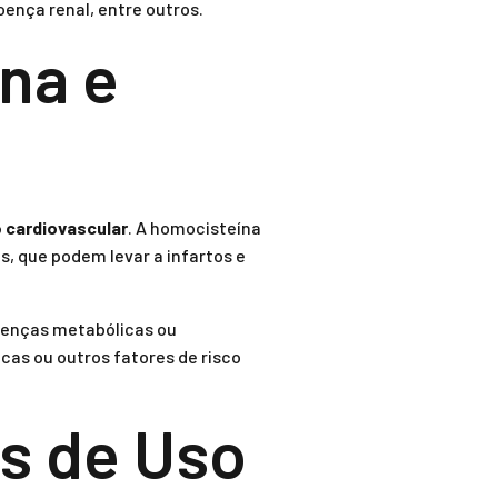
oença renal, entre outros.
na e
o cardiovascular
. A homocisteína
s, que podem levar a infartos e
oenças metabólicas ou
acas ou outros fatores de risco
s de Uso