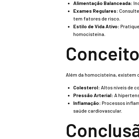
Alimentação Balanceada:
In
Exames Regulares:
Consulte
tem fatores de risco.
Estilo de Vida Ativo:
Pratique 
homocisteína.
Conceito
Além da homocisteína, existem 
Colesterol:
Altos níveis de 
Pressão Arterial:
A hipertens
Inflamação:
Processos infla
saúde cardiovascular.
Conclus