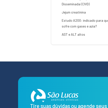
Disseminada (CIVD)
Jejum creatinina
Estudo A200: indicado para q
sofre com gases e azia?
AST e ALT altos
Tire suas dúvidas ou agende seu