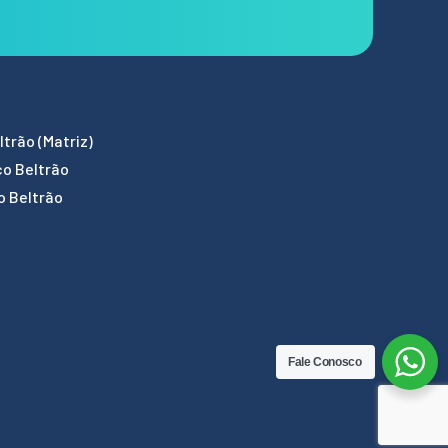
trão (Matriz)
co Beltrão
o Beltrão
Fale Conosco