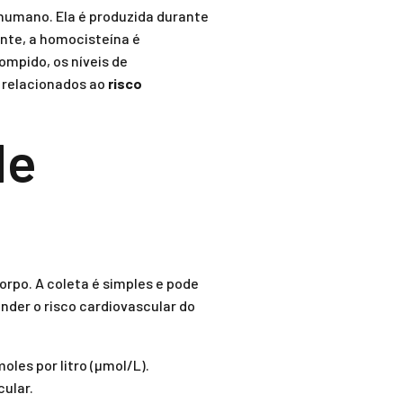
umano. Ela é produzida durante
nte, a homocisteína é
mpido, os níveis de
 relacionados ao
risco
de
rpo. A coleta é simples e pode
nder o risco cardiovascular do
les por litro (µmol/L).
ular.