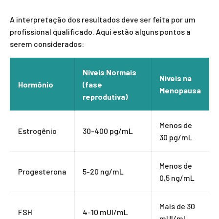
A interpretação dos resultados deve ser feita por um
profissional qualificado. Aqui estão alguns pontos a
serem considerados:
Níveis Normais
Níveis na
Hormônio
(fase
Menopausa
reprodutiva)
Menos de
Estrogênio
30-400 pg/mL
30 pg/mL
Menos de
Progesterona
5-20 ng/mL
0,5 ng/mL
Mais de 30
FSH
4-10 mUI/mL
mUI/mL