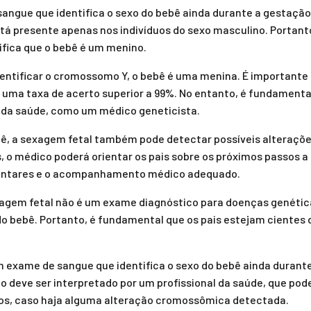
angue que identifica o sexo do bebê ainda durante a gestação
tá presente apenas nos indivíduos do sexo masculino. Portant
fica que o bebê é um menino.
dentificar o cromossomo Y, o bebê é uma menina. É importante 
uma taxa de acerto superior a 99%. No entanto, é fundamental
l da saúde, como um médico geneticista.
ebê, a sexagem fetal também pode detectar possíveis alteraç
 o médico poderá orientar os pais sobre os próximos passos 
entares e o acompanhamento médico adequado.
exagem fetal não é um exame diagnóstico para doenças genéti
 do bebê. Portanto, é fundamental que os pais estejam cientes 
.
 exame de sangue que identifica o sexo do bebê ainda durant
do deve ser interpretado por um profissional da saúde, que pode
os, caso haja alguma alteração cromossômica detectada.