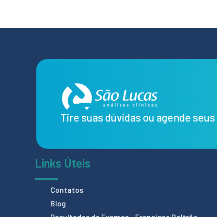
Tire suas dúvidas ou agende seu
Links Úteis
Contatos
Blog
Resultados de Exames - Francisco Beltrão