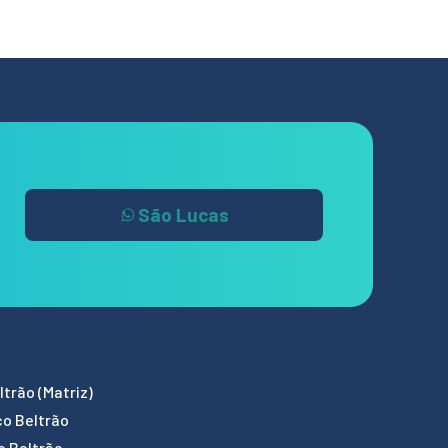
São Lucas
trão (Matriz)
co Beltrão
o Beltrão