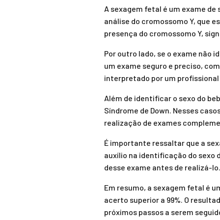
A sexagem fetal é um exame de s
análise do cromossomo Y, que es
presença do cromossomo Y, signi
Por outro lado, se o exame não i
um exame seguro e preciso, com 
interpretado por um profissiona
Além de identificar o sexo do b
Síndrome de Down. Nesses casos,
realização de exames complem
É importante ressaltar que a s
auxílio na identificação do sexo
desse exame antes de realizá-lo
Em resumo, a sexagem fetal é um
acerto superior a 99%. O resulta
próximos passos a serem seguid