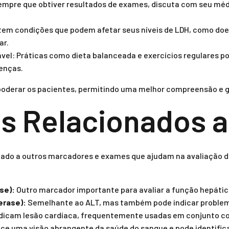
pre que obtiver resultados de exames, discuta com seu médic
 tem condições que podem afetar seus níveis de LDH, como do
ar.
ável: Práticas como dieta balanceada e exercícios regulares 
oenças.
oderar os pacientes, permitindo uma melhor compreensão e g
s Relacionados 
ado a outros marcadores e exames que ajudam na avaliação da
se):
Outro marcador importante para avaliar a função hepátic
erase):
Semelhante ao ALT, mas também pode indicar problem
dicam lesão cardíaca, frequentemente usadas em conjunto co
ce uma visão abrangente da saúde do sangue e pode identific