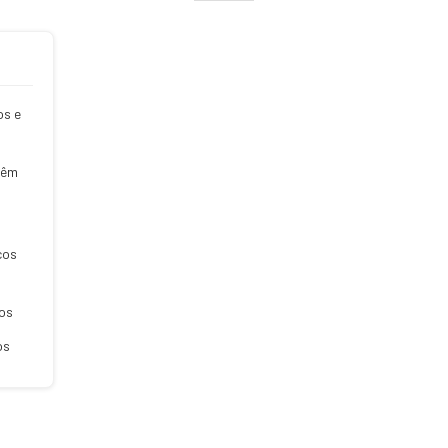
os e
têm
cos
s
os
os