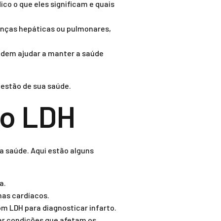
o o que eles significam e quais
enças hepáticas ou pulmonares,
podem ajudar a manter a saúde
estão de sua saúde.
ao LDH
 saúde. Aqui estão alguns
a.
as cardíacos.
m LDH para diagnosticar infarto.
ar condições que afetam os