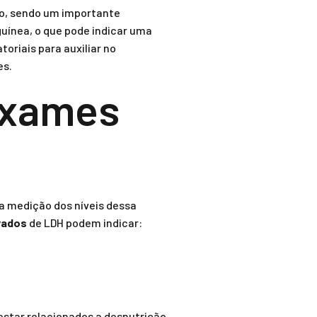
no, sendo um importante
guínea, o que pode indicar uma
riais para auxiliar no
es.
Exames
da medição dos níveis dessa
vados
de LDH podem indicar:
star relacionados a desnutrição