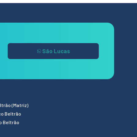
São Lucas
trão (Matriz)
co Beltrão
o Beltrão