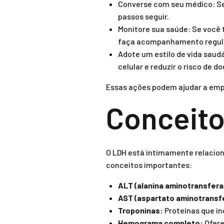
Converse com seu médico: Sem
passos seguir.
Monitore sua saúde: Se você
faça acompanhamento regul
Adote um estilo de vida saud
celular e reduzir o risco de d
Essas ações podem ajudar a emp
Conceito
O LDH está intimamente relacion
conceitos importantes:
ALT (alanina aminotransfera
AST (aspartato aminotransf
Troponinas:
Proteínas que in
Hemograma completo:
Ofere