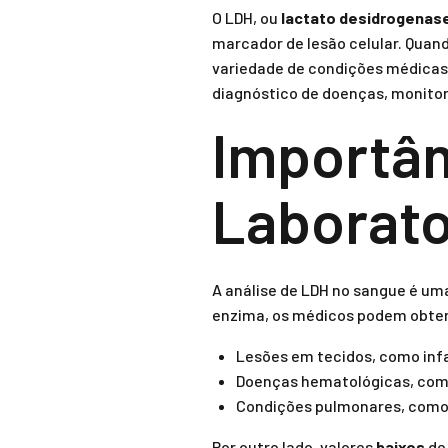
O LDH, ou
lactato desidrogenas
marcador de lesão celular. Quand
variedade de condições médicas.
diagnóstico de doenças, monitor
Importân
Laborato
A análise de LDH no sangue é uma
enzima, os médicos podem obter 
Lesões em tecidos, como infa
Doenças hematológicas, como
Condições pulmonares, como
Por outro lado, valores
baixos
de