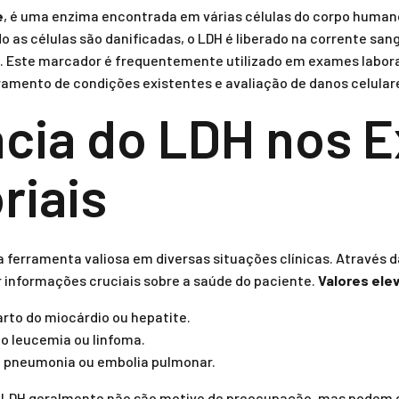
e
, é uma enzima encontrada em várias células do corpo huma
o as células são danificadas, o LDH é liberado na corrente san
 Este marcador é frequentemente utilizado em exames laborato
amento de condições existentes e avaliação de danos celular
cia do LDH nos 
riais
 ferramenta valiosa em diversas situações clínicas. Através 
informações cruciais sobre a saúde do paciente.
Valores ele
rto do miocárdio ou hepatite.
 leucemia ou linfoma.
 pneumonia ou embolia pulmonar.
 LDH geralmente não são motivo de preocupação, mas podem e