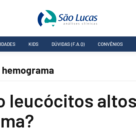
IDADES
KIDS
DÚVIDAS (F.A.Q)
CONVÊNIOS
os hemograma
o leucócitos alto
ama?