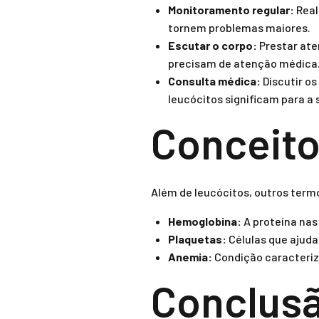
Monitoramento regular:
Real
tornem problemas maiores.
Escutar o corpo:
Prestar ate
precisam de atenção médica
Consulta médica:
Discutir o
leucócitos significam para a 
Conceito
Além de leucócitos, outros term
Hemoglobina:
A proteína nas
Plaquetas:
Células que ajud
Anemia:
Condição caracteriz
Conclus