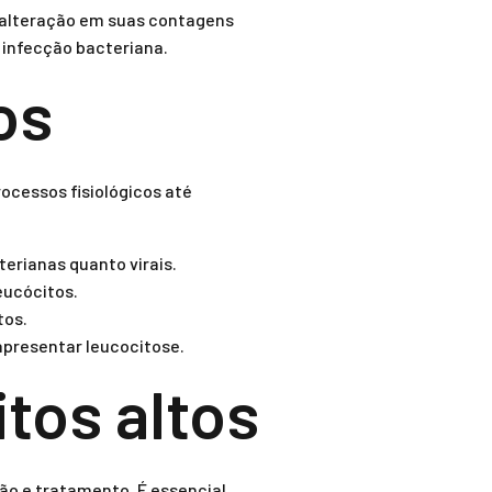
a alteração em suas contagens
 infecção bacteriana.
os
ocessos fisiológicos até
erianas quanto virais.
eucócitos.
tos.
apresentar leucocitose.
tos altos
ão e tratamento. É essencial