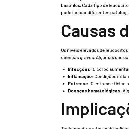
basófilos. Cada tipo de leucóci
pode indicar diferentes patolog
Causas d
Os níveis elevados de leucócitos
doenças graves. Algumas das c
Infecções:
O corpo aumenta a
Inflamação:
Condições inflam
Estresse:
O estresse físico
Doenças hematológicas:
Alg
Implicaç
Ter leucócitos altos pode indic