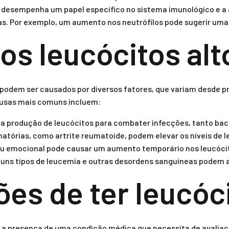
to desempenha um papel específico no sistema imunológico e 
ias. Por exemplo, um aumento nos neutrófilos pode sugerir uma
os leucócitos alt
 podem ser causados por diversos fatores, que variam desde pr
ausas mais comuns incluem:
 produção de leucócitos para combater infecções, tanto bact
atórias, como artrite reumatoide, podem elevar os níveis de l
 ou emocional pode causar um aumento temporário nos leucóci
uns tipos de leucemia e outras desordens sanguíneas podem 
ões de ter leucóci
ar a presença de uma condição médica que necessita de avaliaç