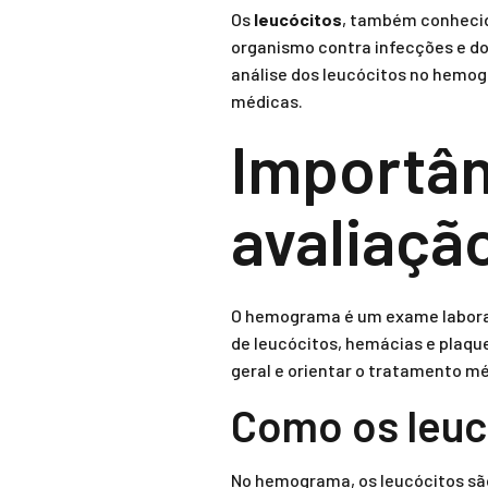
Os
leucócitos
, também conhecid
organismo contra infecções e do
análise dos leucócitos no hemog
médicas.
Importâ
avaliaçã
O hemograma é um exame laborat
de leucócitos, hemácias e plaqu
geral e orientar o tratamento m
Como os leuc
No hemograma, os leucócitos são 