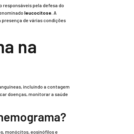
o responsáveis pela defesa do
 denominado
leucocitose
. A
a presença de várias condições
ma na
anguíneas, incluindo a contagem
car doenças, monitorar a saúde
o hemograma?
s, monócitos, eosinófilos e