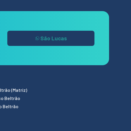
São Lucas
trão (Matriz)
co Beltrão
o Beltrão