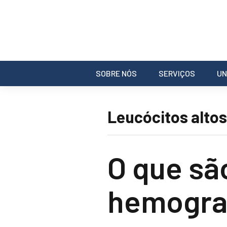
SOBRE NÓS
SERVIÇOS
UN
Leucócitos alt
O que sã
hemogr