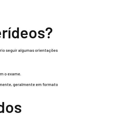
erídeos?
rio seguir algumas orientações
em o exame.
idamente, geralmente em formato
ados