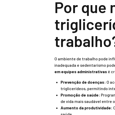
Por que 
triglice
trabalho
O ambiente de trabalho pode inf
inadequada e sedentarismo podem
em equipes administrativas
é cr
Prevenção de doenças:
O ac
triglicerídeos, permitindo i
Promoção de saúde:
Program
de vida mais saudável entre 
Aumento da produtividade:
C
saúde.