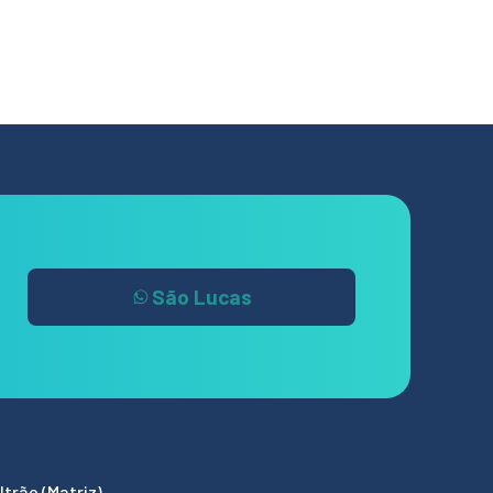
São Lucas
trão (Matriz)