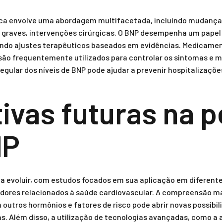
aca envolve uma abordagem multifacetada, incluindo mudanças 
graves, intervenções cirúrgicas. O BNP desempenha um papel
indo ajustes terapêuticos baseados em evidências. Medicamen
são frequentemente utilizados para controlar os sintomas e me
ular dos níveis de BNP pode ajudar a prevenir hospitalizaçõ
ivas futuras na 
NP
 a evoluir, com estudos focados em sua aplicação em diferente
adores relacionados à saúde cardiovascular. A compreensão 
outros hormônios e fatores de risco pode abrir novas possibil
. Além disso, a utilização de tecnologias avançadas, como a a