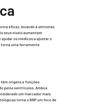
aca
rma eficaz, levando a sintomas
ois seus níveis aumentam
 ajudar os médicos a ajustar o
se torna uma ferramenta
s têm origens e funções
do pelos ventrículos. Ambos
 considerado um marcador mais
atológicas torna o BNP um foco de