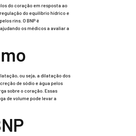
culos do coração em resposta ao
gulação do equilíbrio hídrico e
elos rins. O BNP é
ajudando os médicos a avaliar a
smo
atação, ou seja, a dilatação dos
xcreção de sódio e água pelos
rga sobre o coração. Essas
ga de volume pode levar a
BNP