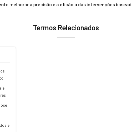
nte melhorar a precisão e a eficácia das intervenções baseada
Termos Relacionados
dos
to
a e
ares
José
dos e