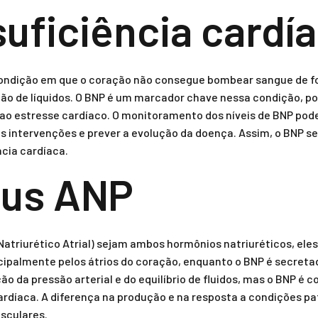
suficiência cardí
condição em que o coração não consegue bombear sangue de fo
nção de líquidos. O BNP é um marcador chave nessa condição, p
ao estresse cardíaco. O monitoramento dos níveis de BNP pode
das intervenções e prever a evolução da doença. Assim, o BNP 
ncia cardíaca.
sus ANP
Natriurético Atrial) sejam ambos hormônios natriuréticos, ele
ncipalmente pelos átrios do coração, enquanto o BNP é secreta
 da pressão arterial e do equilíbrio de fluidos, mas o BNP é
cardíaca. A diferença na produção e na resposta a condições p
sculares.