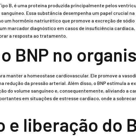
Tipo B, é uma proteína produzida principalmente pelos ventrí
sanguíneo. Essa substância desempenha um papel crucial na re
mo um hormônio natriurético que promove a excreção de sódio p
m marcador diagnóstico em casos de insuficiência cardíaca, 
orar a resposta ao tratamento.
do BNP no organi
ara manter a homeostase cardiovascular. Ele promove a vasodil
na redução da pressão arterial. Além disso, o BNP estimula a e
uição do volume sanguíneo e, consequentemente, aliviando a ca
ortantes em situações de estresse cardíaco, onde a sobrecar
 e liberação do 