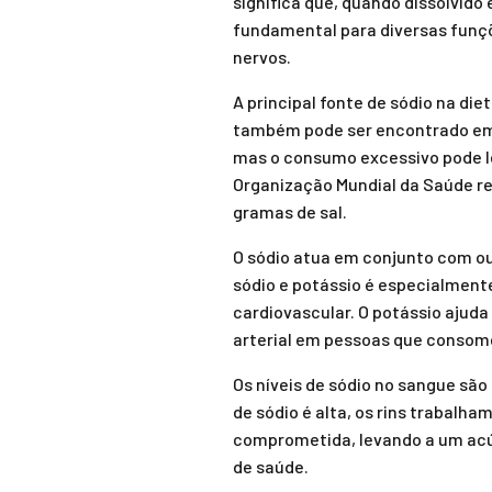
significa que, quando dissolvido
fundamental para diversas funçõ
nervos.
A principal fonte de sódio na die
também pode ser encontrado em 
mas o consumo excessivo pode le
Organização Mundial da Saúde re
gramas de sal.
O sódio atua em conjunto com ou
sódio e potássio é especialmente
cardiovascular. O potássio ajuda 
arterial em pessoas que consom
Os níveis de sódio no sangue são
de sódio é alta, os rins trabalh
comprometida, levando a um acú
de saúde.