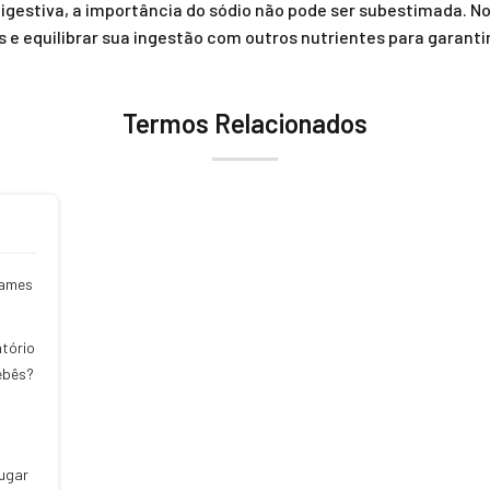
 digestiva, a importância do sódio não pode ser subestimada. N
e equilibrar sua ingestão com outros nutrientes para garanti
Termos Relacionados
xames
atório
ebês?
lugar