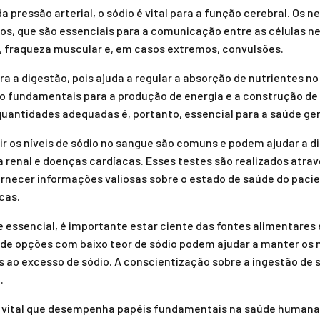
a pressão arterial, o sódio é vital para a função cerebral. Os
cos, que são essenciais para a comunicação entre as células ne
, fraqueza muscular e, em casos extremos, convulsões.
 a digestão, pois ajuda a regular a absorção de nutrientes no i
ão fundamentais para a produção de energia e a construção de
quantidades adequadas é, portanto, essencial para a saúde ger
dir os níveis de sódio no sangue são comuns e podem ajudar a 
 renal e doenças cardíacas. Esses testes são realizados atra
rnecer informações valiosas sobre o estado de saúde do pacie
cas.
 essencial, é importante estar ciente das fontes alimentares e
a de opções com baixo teor de sódio podem ajudar a manter os 
 ao excesso de sódio. A conscientização sobre a ingestão de 
.
l vital que desempenha papéis fundamentais na saúde humana.