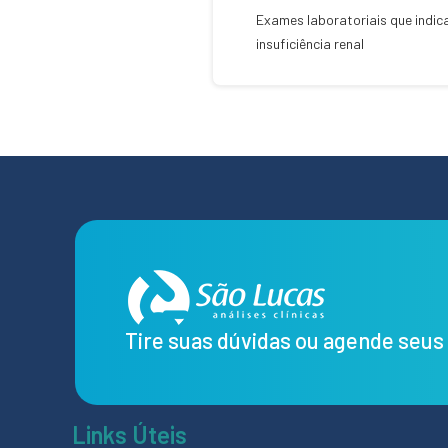
Exames laboratoriais que indi
insuficiência renal
Tire suas dúvidas ou agende seu
Links Úteis