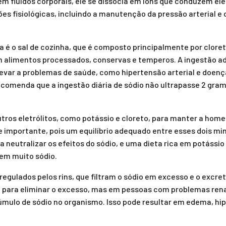
 em fluidos corporais, ele se dissocia em íons que conduzem el
es fisiológicas, incluindo a manutenção da pressão arterial 
ta é o sal de cozinha, que é composto principalmente por cloret
alimentos processados, conservas e temperos. A ingestão ad
var a problemas de saúde, como hipertensão arterial e doenç
comenda que a ingestão diária de sódio não ultrapasse 2 grama
tros eletrólitos, como potássio e cloreto, para manter a home
 importante, pois um equilíbrio adequado entre esses dois min
a neutralizar os efeitos do sódio, e uma dieta rica em potássio
em muito sódio.
 regulados pelos rins, que filtram o sódio em excesso e o excr
am para eliminar o excesso, mas em pessoas com problemas rena
mulo de sódio no organismo. Isso pode resultar em edema, hi