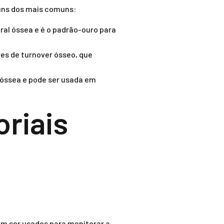
guns dos mais comuns:
l óssea e é o padrão-ouro para
res de turnover ósseo, que
óssea e pode ser usada em
riais
m ser usados para monitorar a