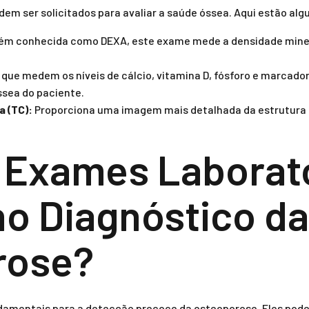
em ser solicitados para avaliar a saúde óssea. Aqui estão al
 conhecida como DEXA, este exame mede a densidade minera
 que medem os níveis de cálcio, vitamina D, fósforo e marcado
ssea do paciente.
 (TC):
Proporciona uma imagem mais detalhada da estrutura 
Exames Laborato
o Diagnóstico da
rose?
damentais para a detecção precoce da osteoporose. Eles pode