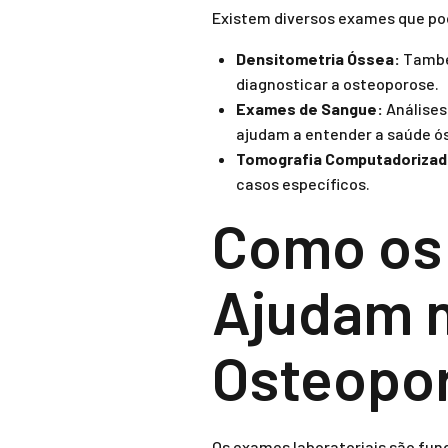
Existem diversos exames que pod
Densitometria Óssea:
Também
diagnosticar a osteoporose.
Exames de Sangue:
Análises
ajudam a entender a saúde ó
Tomografia Computadorizada
casos específicos.
Como os 
Ajudam n
Osteopo
Os exames laboratoriais são fun