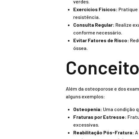
verdes.
Exercícios Físicos:
Pratique 
resistência.
Consulta Regular:
Realize ex
conforme necessário.
Evitar Fatores de Risco:
Redu
óssea.
Conceito
Além da osteoporose e dos exame
alguns exemplos:
Osteopenia:
Uma condição qu
Fraturas por Estresse:
Fratu
excessivas.
Reabilitação Pós-Fratura:
A 