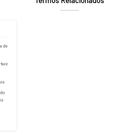
Termos Relacionados
a de
ferir
sos
ado
is