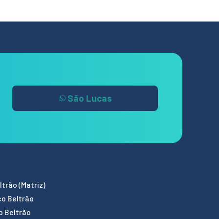
São Lucas
trão (Matriz)
co Beltrão
o Beltrão