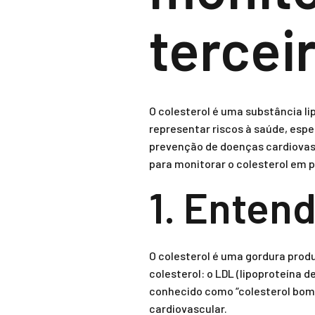
tercei
O colesterol é uma substância l
representar riscos à saúde, espec
prevenção de doenças cardiovasc
para monitorar o colesterol em 
1. Enten
O colesterol é uma gordura produ
colesterol: o LDL (lipoproteína d
conhecido como “colesterol bom”
cardiovascular.