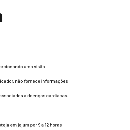
a
oporcionando uma visão
dicador, não fornece informações
r associados a doenças cardíacas.
teja em jejum por 9 a 12 horas