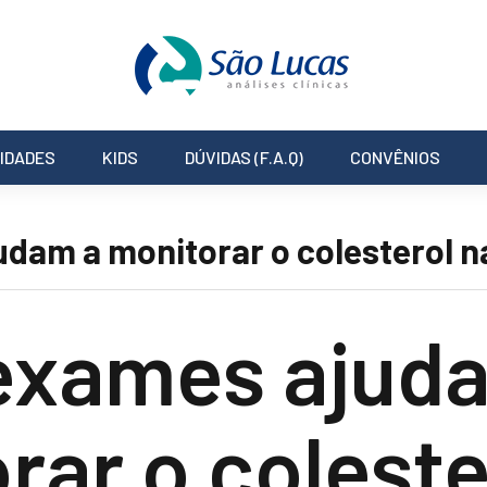
IDADES
KIDS
DÚVIDAS (F.A.Q)
CONVÊNIOS
dam a monitorar o colesterol na
exames ajud
rar o coleste