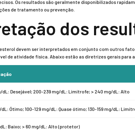
recisos. Os resultados são geralmente disponibilizados rapida
pções de tratamento ou prevenção.
pretação dos resu
esterol devem ser interpretados em conjunto com outros fator
ível de atividade física. Abaixo estão as diretrizes gerais para 
cação
/dL: Desejável; 200-239 mg/dL: Limítrofe; > 240 mg/dL: Alto
/dL: Ótimo; 100-129 mg/dL: Quase ótimo; 130-159 mg/dL: Limítro
dL: Baixo; > 60 mg/dL: Alto (protetor)