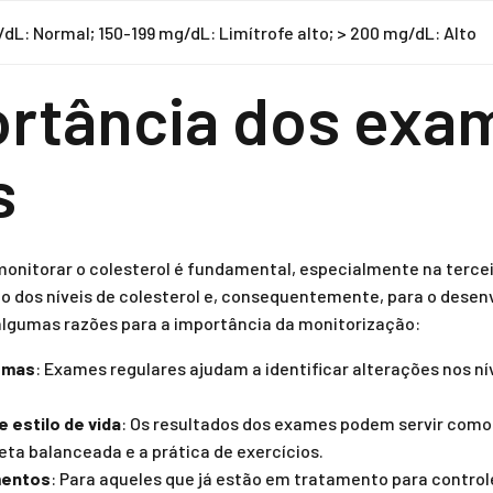
/dL: Normal; 150-199 mg/dL: Limítrofe alto; > 200 mg/dL: Alto
ortância dos exa
s
onitorar o colesterol é fundamental, especialmente na terceir
nto dos níveis de colesterol e, consequentemente, para o dese
algumas razões para a importância da monitorização:
emas
: Exames regulares ajudam a identificar alterações nos ní
 estilo de vida
: Os resultados dos exames podem servir como
ta balanceada e a prática de exercícios.
mentos
: Para aqueles que já estão em tratamento para control