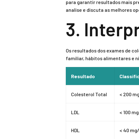
para garantir resultados mais p
analise e discuta as melhores o
3. Inter
Os resultados dos exames de col
familiar, hábitos alimentares e n
Resultado
Classifi
Colesterol Total
< 200 mg
LDL
< 100 mg
HDL
< 40 mg/