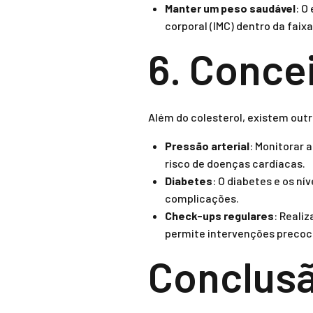
Manter um peso saudável
: O
corporal (IMC) dentro da faix
6. Conce
Além do colesterol, existem out
Pressão arterial
: Monitorar 
risco de doenças cardíacas.
Diabetes
: O diabetes e os ní
complicações.
Check-ups regulares
: Reali
permite intervenções precoc
Conclus