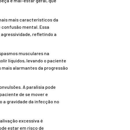
beça e mal-estar geral, que
nais mais característicos da
e confusão mental. Essa
gressividade, refletindo a
 espasmos musculares na
lir líquidos, levando o paciente
is mais alarmantes da progressão
onvulsões. A paralisia pode
paciente de se mover e
o a gravidade da infecção no
alivação excessiva é
ode estar em risco de