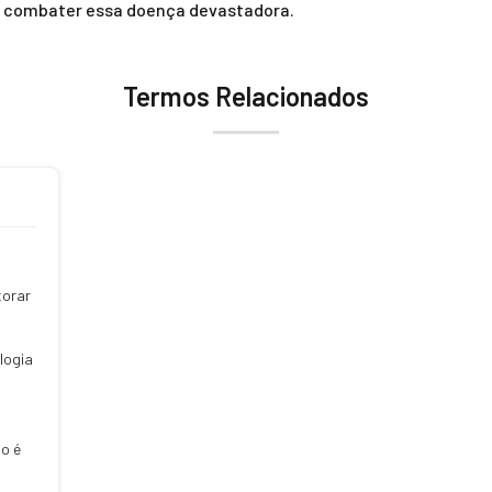
e combater essa doença devastadora.
Termos Relacionados
torar
logia
o é