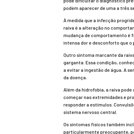
pode dificultar o diagnóstico pr
podem aparecer de uma a três se
À medida que a infecção progride
raiva é a alteração no comporta
mudança de comportamento é fre
intensa dor e desconforto que o
Outro sintoma marcante da raiva
garganta. Essa condição, conheci
a evitar a ingestão de água. A 
da doença.
Além da hidrofobia, a raiva pode
começar nas extremidades e prog
responder a estímulos. Convulsõ
sistema nervoso central.
Os sintomas físicos também incl
particularmente preocupante, poi