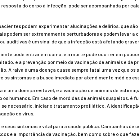
a resposta do corpo à infecção, pode ser acompanhada por cal
 pacientes podem experimentar alucinações e delírios, que sã
tais podem ser extremamente perturbadoras e podem levar a 
ou auditivas é um sinal de que a infecção está afetando grav
aciente pode entrar em coma, e a morte pode ocorrer em poucos
itado, e a prevenção por meio da vacinação de animais e da pr
ção. A raiva é uma doença quase sempre fatal uma vez que os
e os sintomas e a busca imediata por atendimento médico ess
va é uma doença evitável, e a vacinação de animais de estima
to os humanos. Em caso de mordidas de animais suspeitos, é 
se necessário, iniciar o tratamento profilático. A identificaç
agação do vírus.
a e seus sintomas é vital para a saúde pública. Campanhas de
iscos e a importância da vacinação, bem como sobre o que faze