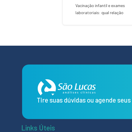
Vacinação infantil e exames
laboratoriais: qual relação
Tire suas dúvidas ou agende seu
Links Úteis