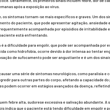
ecoce. Geralmente, os primeiros sinais incluem febre, dor de ca
manas após a exposição ao vírus.
, os sintomas tornam-se mais específicos e graves. Um dos si
mento do paciente, que pode apresentar agitação, ansiedade 
quentemente acompanhada por episódios de irritabilidade e a
 paciente está enfrentando.
 é a dificuldade para engolir, que pode ser acompanhada por
da como hidrofobia, ocorre devido à dor intensa ao tentar engo
sensação de sufocamento pode ser angustiante e é um dos sina
 causar uma série de sintomas neurológicos, como paralisia e c
redir para outras partes do corpo, afetando a capacidade do 
es podem ocorrer em estágios avançados da doença, refletind
uem febre alta, sudorese excessiva e salivação abundante. A s
s indica que o paciente está tendo dificuldade em engolir e p