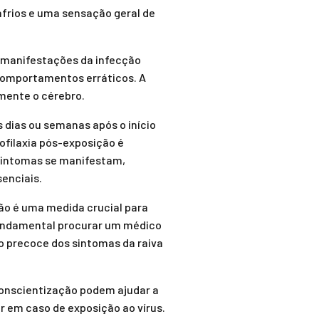
afrios e uma sensação geral de
o manifestações da infecção
comportamentos erráticos. A
emente o cérebro.
 dias ou semanas após o início
ofilaxia pós-exposição é
 sintomas se manifestam,
enciais.
ção é uma medida crucial para
fundamental procurar um médico
ão precoce dos sintomas da raiva
 conscientização podem ajudar a
r em caso de exposição ao vírus.