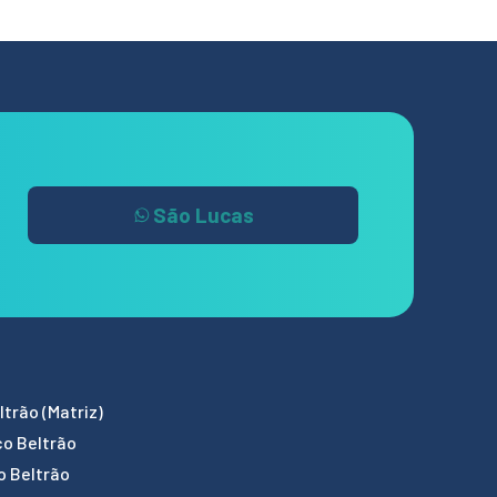
São Lucas
trão (Matriz)
co Beltrão
o Beltrão