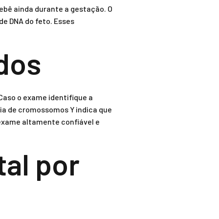
bebê ainda durante a gestação. O
e DNA do feto. Esses
ados
 Caso o exame identifique a
cia de cromossomos Y indica que
m exame altamente confiável e
al por