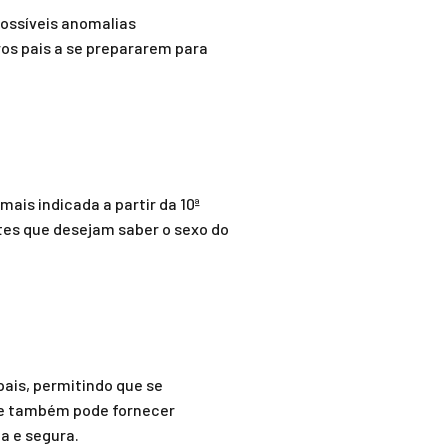
possíveis anomalias
os pais a se prepararem para
mais indicada a partir da 10ª
tes que desejam saber o sexo do
pais, permitindo que se
me também pode fornecer
a e segura.