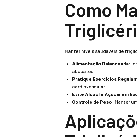
Como Man
Triglicér
Manter níveis saudáveis de trigli
Alimentação Balanceada:
In
abacates.
Pratique Exercícios Regula
cardiovascular.
Evite Álcool e Açúcar em Ex
Controle de Peso:
Manter um 
Aplicaçõ