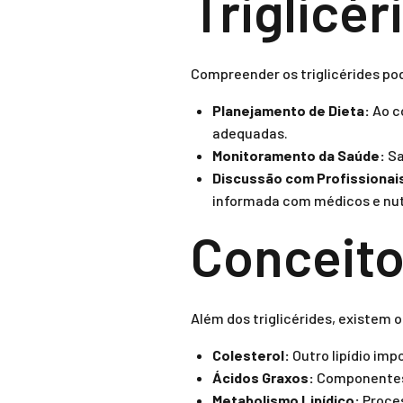
Triglicér
Compreender os triglicérides pod
Planejamento de Dieta:
Ao co
adequadas.
Monitoramento da Saúde:
Sa
Discussão com Profissionai
informada com médicos e nut
Conceito
Além dos triglicérides, existem
Colesterol:
Outro lipídio impo
Ácidos Graxos:
Componentes 
Metabolismo Lipídico:
Proces