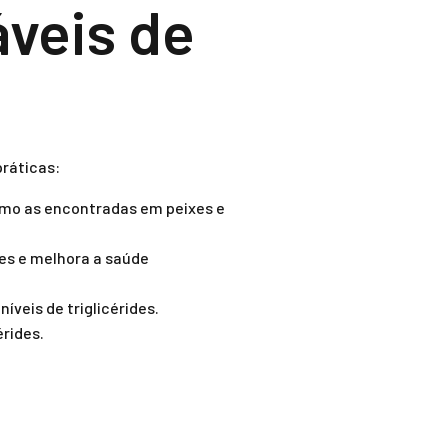
veis de
práticas:
como as encontradas em peixes e
ides e melhora a saúde
íveis de triglicérides.
érides.