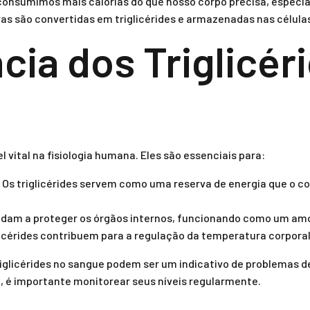
 consumimos mais calorias do que nosso corpo precisa, espec
ras são convertidas em triglicérides e armazenadas nas célula
cia dos Triglicér
 vital na fisiologia humana. Eles são essenciais para:
Os triglicérides servem como uma reserva de energia que o cor
udam a proteger os órgãos internos, funcionando como um am
licérides contribuem para a regulação da temperatura corporal
triglicérides no sangue podem ser um indicativo de problemas
o, é importante monitorear seus níveis regularmente.