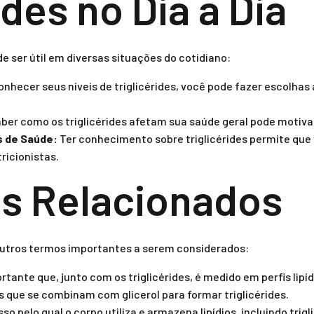
ides no Dia a Dia
e ser útil em diversas situações do cotidiano:
nhecer seus níveis de triglicérides, você pode fazer escolhas
ber como os triglicérides afetam sua saúde geral pode motivar
s de Saúde:
Ter conhecimento sobre triglicérides permite que
ricionistas.
s Relacionados
 outros termos importantes a serem considerados:
rtante que, junto com os triglicérides, é medido em perfis lipíd
que se combinam com glicerol para formar triglicérides.
so pelo qual o corpo utiliza e armazena lipídios, incluindo trigl