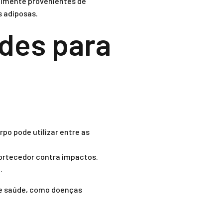
ialmente provenientes de
s adiposas.
ides para
po pode utilizar entre as
ortecedor contra impactos.
.
 de saúde, como doenças