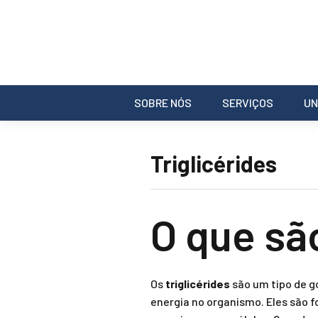
SOBRE NÓS
SERVIÇOS
UN
Triglicérides
O que sã
Os
triglicérides
são um tipo de g
energia no organismo. Eles são f