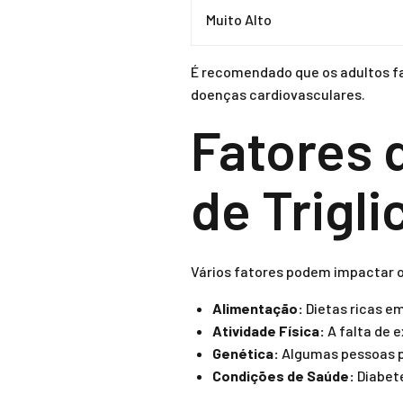
Muito Alto
É recomendado que os adultos fa
doenças cardiovasculares.
Fatores 
de Trigli
Vários fatores podem impactar os
Alimentação:
Dietas ricas em
Atividade Física:
A falta de e
Genética:
Algumas pessoas po
Condições de Saúde:
Diabete