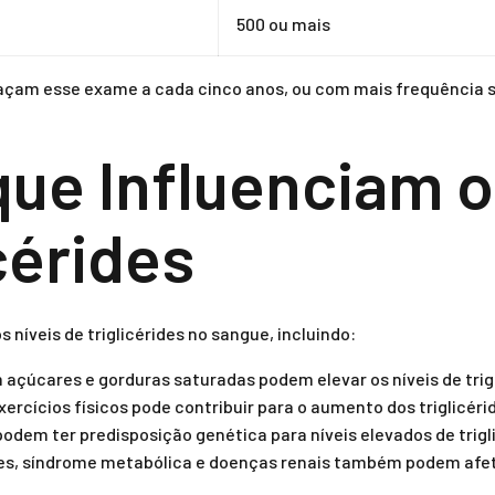
500 ou mais
çam esse exame a cada cinco anos, ou com mais frequência se
que Influenciam o
cérides
 níveis de triglicérides no sangue, incluindo:
 açúcares e gorduras saturadas podem elevar os níveis de trigl
xercícios físicos pode contribuir para o aumento dos triglicéri
dem ter predisposição genética para níveis elevados de trigli
s, síndrome metabólica e doenças renais também podem afeta