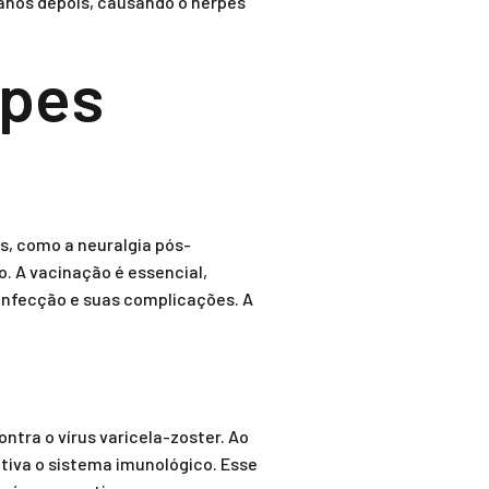
anos depois, causando o herpes
rpes
s, como a neuralgia pós-
. A vacinação é essencial,
infecção e suas complicações. A
tra o vírus varicela-zoster. Ao
tiva o sistema imunológico. Esse