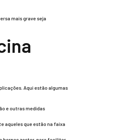
ersa mais grave seja
cina
plicações. Aqui estão algumas
ão e outras medidas
te aqueles que estão na faixa
 herpes zoster, para facilitar