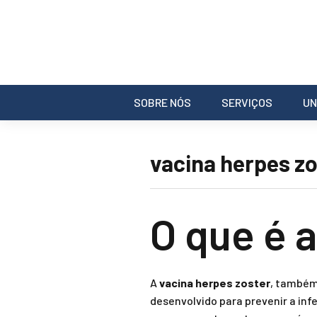
SOBRE NÓS
SERVIÇOS
UN
vacina herpes zo
O que é 
A
vacina herpes zoster
, também
desenvolvido para prevenir a inf