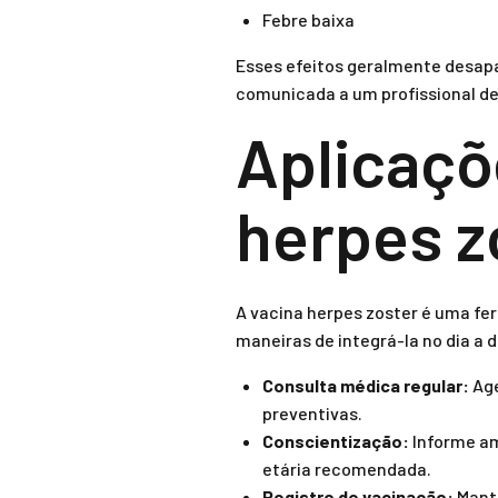
Febre baixa
Esses efeitos geralmente desap
comunicada a um profissional de
Aplicaçõ
herpes z
A vacina herpes zoster é uma fe
maneiras de integrá-la no dia a d
Consulta médica regular:
Age
preventivas.
Conscientização:
Informe am
etária recomendada.
Registro de vacinação:
Mante