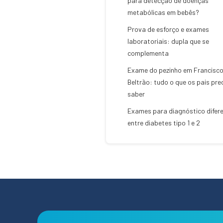
para detecção de doenças
metabólicas em bebês?
Prova de esforço e exames
laboratoriais: dupla que se
complementa
Exame do pezinho em Francisc
Beltrão: tudo o que os pais pr
saber
Exames para diagnóstico difere
entre diabetes tipo 1 e 2