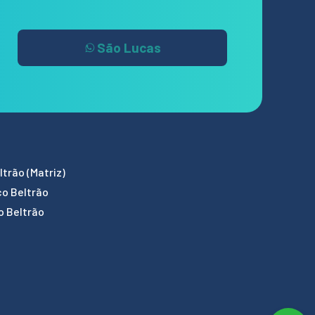
São Lucas
trão (Matriz)
co Beltrão
o Beltrão