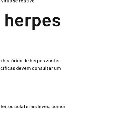
írus se reative.
a herpes
 histórico de herpes zoster.
cíficas devem consultar um
eitos colaterais leves, como: