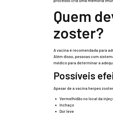
processo cria uma memória imuno
Quem dev
zoster?
A vacina é recomendada para adu
Além disso, pessoas com sistem
médico para determinar a adequ
Possíveis efe
Apesar de a vacina herpes zoste
Vermelhidão no local da inje
Inchaço
Dor leve