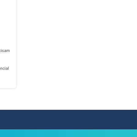
o
ecisam
ncial