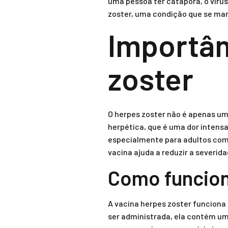
uma pessoa ter catapora, o víru
zoster, uma condição que se ma
Importân
zoster
O herpes zoster não é apenas um
herpética, que é uma dor intens
especialmente para adultos com 
vacina ajuda a reduzir a severid
Como funcion
A vacina herpes zoster funciona 
ser administrada, ela contém um