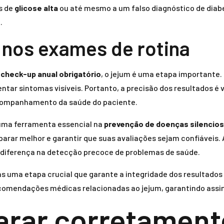
os de
glicose alta
ou até mesmo a um falso diagnóstico de diabe
e
.
 nos exames de rotina
o
check-up anual obrigatório
, o jejum é uma etapa importante.
r sintomas visíveis. Portanto, a precisão dos resultados é vit
 acompanhamento da saúde do paciente.
é uma ferramenta essencial na
prevenção de doenças silencio
arar melhor e garantir que suas avaliações sejam confiáveis. 
 diferença na detecção precoce de problemas de saúde.
 uma etapa crucial que garante a integridade dos resultados
 recomendações médicas relacionadas ao jejum, garantindo assi
arar corretament