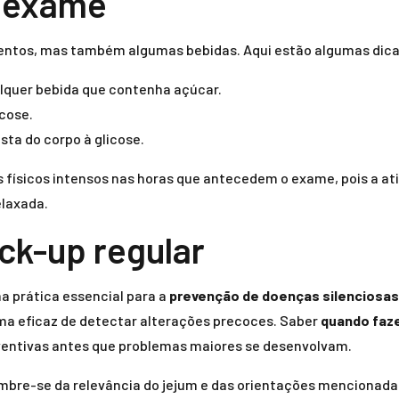
o exame
imentos, mas também algumas bebidas. Aqui estão algumas dic
alquer bebida que contenha açúcar.
icose.
sta do corpo à glicose.
 físicos intensos nas horas que antecedem o exame, pois a at
elaxada.
ck-up regular
a prática essencial para a
prevenção de doenças silenciosas
ma eficaz de detectar alterações precoces. Saber
quando faz
ventivas antes que problemas maiores se desenvolvam.
embre-se da relevância do jejum e das orientações mencionadas