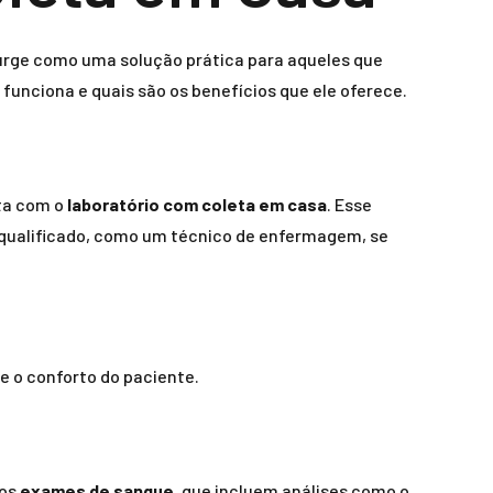
 surge como uma solução prática para aqueles que
 funciona e quais são os benefícios que ele oferece.
ita com o
laboratório com coleta em casa
. Esse
l qualificado, como um técnico de enfermagem, se
e o conforto do paciente.
 os
exames de sangue
, que incluem análises como o