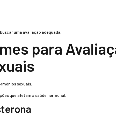
 buscar uma avaliação adequada.
ames para Avalia
xuais
ormônios sexuais.
dições que afetam a saúde hormonal.
sterona