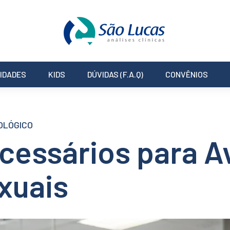
IDADES
KIDS
DÚVIDAS (F.A.Q)
CONVÊNIOS
OLÓGICO
essários para Av
xuais