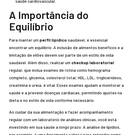
saúde cardiovascular.
A Importância do
Equilíbrio
Para manter um
perfil lipídico
saudável, é essencial
encontrar um equilíbrio. A inclusão de alimentos benéficos e a
limitação de vilões devem ser parte de um estilo de vida
saudável. Além disso, realizar um
checkup laboratorial
regular, que inclua exames de rotina como hemograma
completo, glicemia, colesterol total, HDL, LDL, triglicerídeos,
creatinina e ureia, é vital. Esses exames ajudam a monitorar a
saúde e a prevenir doenças cardíacas, permitindo ajustes na
dieta e no estilo de vida conforme necessário.
Ao cuidar da sua alimentação e fazer acompanhamento
regular com um laboratório de análises clínicas, você está
investindo em sua saúde a longo prazo. A análise de lipídios,
por exemplo, é uma ferramenta valiosa para entender como