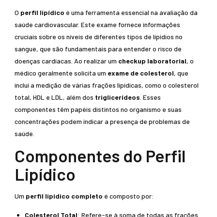
O
perfil lipídico
é uma ferramenta essencial na avaliação da
saúde cardiovascular. Este exame fornece informações
cruciais sobre os níveis de diferentes tipos de lipídios no
sangue, que são fundamentais para entender o risco de
doenças cardíacas. Ao realizar um
checkup laboratorial
, o
médico geralmente solicita um
exame de colesterol
, que
inclui a medição de várias frações lipídicas, como o colesterol
total, HDL e LDL, além dos
triglicerídeos
. Esses
componentes têm papéis distintos no organismo e suas
concentrações podem indicar a presença de problemas de
saúde.
Componentes do Perfil
Lipídico
Um
perfil lipídico completo
é composto por:
Colesterol Total
: Refere-se à soma de todas as frações