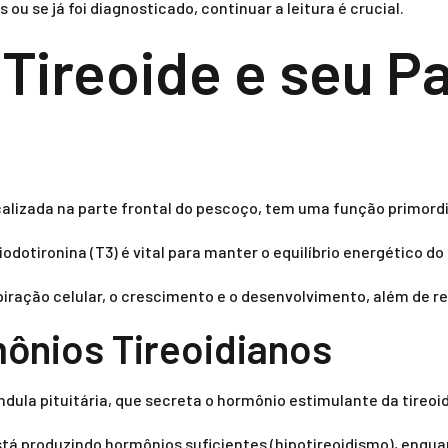
ou se já foi diagnosticado, continuar a leitura é crucial.
Tireoide e seu P
ocalizada na parte frontal do pescoço, tem uma função primord
odotironina (T3) é vital para manter o equilíbrio energético do
iração celular, o crescimento e o desenvolvimento, além de r
ônios Tireoidianos
dula pituitária, que secreta o hormônio estimulante da tireoi
stá produzindo hormônios suficientes (hipotireoidismo), enqua