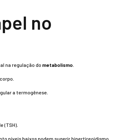
apel no
ial na regulação do
metabolismo
.
 corpo.
egular a termogênese.
de (TSH).
nto níveis baixos podem sugerir hipertireoidismo.