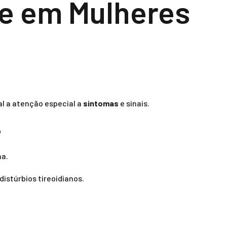
de em Mulheres
l a atenção especial a
sintomas
e sinais.
e
na.
istúrbios tireoidianos.