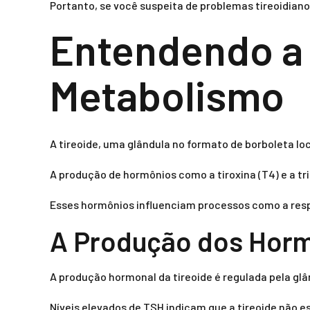
Portanto, se você suspeita de problemas tireoidianos 
Entendendo a 
Metabolismo
A tireoide, uma glândula no formato de borboleta l
A produção de hormônios como a tiroxina (T4) e a trii
Esses hormônios influenciam processos como a resp
A Produção dos Horm
A produção hormonal da tireoide é regulada pela glân
Níveis elevados de TSH indicam que a tireoide não e