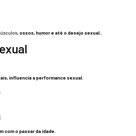
músculos
,
ossos
, humor e até o desejo sexual.
.
exual
ais, influencia a performance sexual.
.
a
m com o passar da idade.