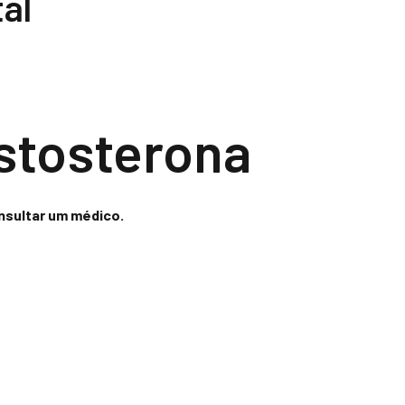
al
estosterona
onsultar um médico.