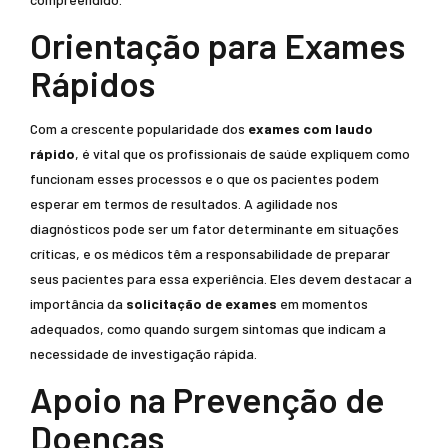
Orientação para Exames
Rápidos
Com a crescente popularidade dos
exames com laudo
rápido
, é vital que os profissionais de saúde expliquem como
funcionam esses processos e o que os pacientes podem
esperar em termos de resultados. A agilidade nos
diagnósticos pode ser um fator determinante em situações
críticas, e os médicos têm a responsabilidade de preparar
seus pacientes para essa experiência. Eles devem destacar a
importância da
solicitação de exames
em momentos
adequados, como quando surgem sintomas que indicam a
necessidade de investigação rápida.
Apoio na Prevenção de
Doenças