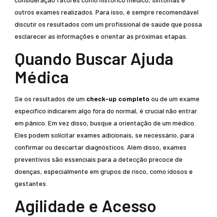
outros exames realizados. Para isso, é sempre recomendável
discutir os resultados com um profissional de saúde que possa
esclarecer as informações e orientar as próximas etapas.
Quando Buscar Ajuda
Médica
Se os resultados de um
check-up completo
ou de um exame
específico indicarem algo fora do normal, é crucial não entrar
em pânico. Em vez disso, busque a orientação de um médico.
Eles podem solicitar exames adicionais, se necessário, para
confirmar ou descartar diagnósticos. Além disso, exames
preventivos são essenciais para a detecção precoce de
doenças, especialmente em grupos de risco, como idosos e
gestantes.
Agilidade e Acesso