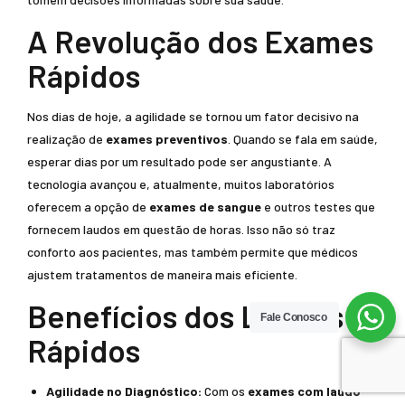
A Revolução dos Exames
Rápidos
Nos dias de hoje, a agilidade se tornou um fator decisivo na
realização de
exames preventivos
. Quando se fala em saúde,
esperar dias por um resultado pode ser angustiante. A
tecnologia avançou e, atualmente, muitos laboratórios
oferecem a opção de
exames de sangue
e outros testes que
fornecem laudos em questão de horas. Isso não só traz
conforto aos pacientes, mas também permite que médicos
ajustem tratamentos de maneira mais eficiente.
Benefícios dos Laudos
Fale Conosco
Rápidos
Agilidade no Diagnóstico:
Com os
exames com laudo