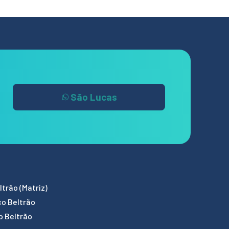
São Lucas
trão (Matriz)
co Beltrão
o Beltrão