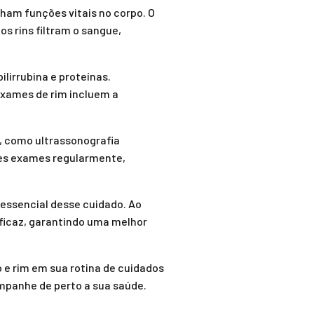
ham funções vitais no corpo. O
os rins filtram o sangue,
lirrubina e proteínas.
exames de rim incluem a
, como ultrassonografia
sses exames regularmente,
 essencial desse cuidado. Ao
eficaz, garantindo uma melhor
o e rim em sua rotina de cuidados
mpanhe de perto a sua saúde.