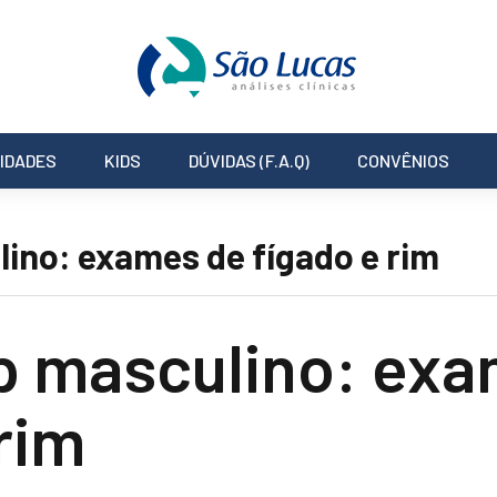
IDADES
KIDS
DÚVIDAS (F.A.Q)
CONVÊNIOS
ino: exames de fígado e rim
p masculino: exa
rim