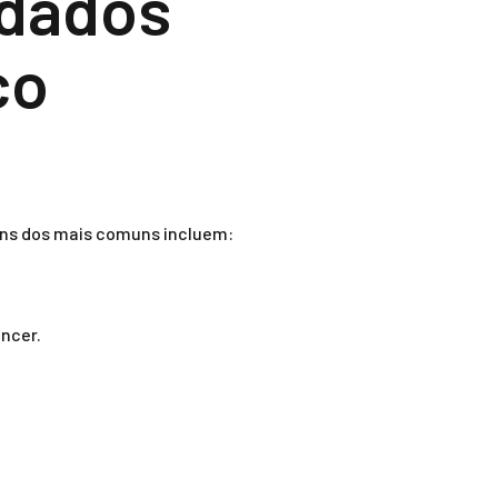
dados
co
uns dos mais comuns incluem:
ncer.