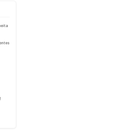
peita
entes
R