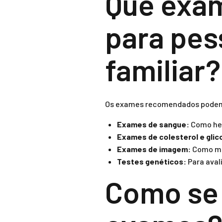
Que exa
para pes
familiar?
Os exames recomendados podem v
Exames de sangue:
Como hem
Exames de colesterol e glic
Exames de imagem:
Como mam
Testes genéticos:
Para aval
Como se 