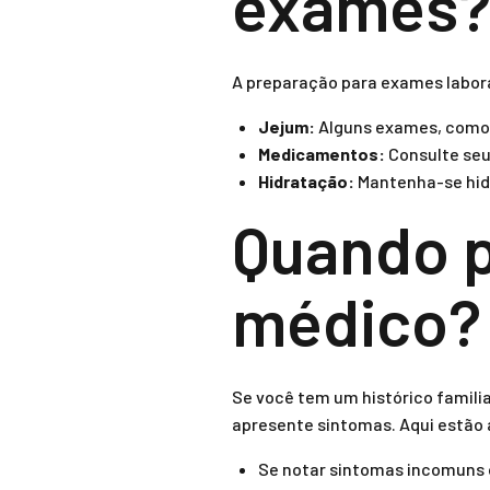
exames
A preparação para exames laborat
Jejum:
Alguns exames, como gl
Medicamentos:
Consulte seu
Hidratação:
Mantenha-se hidr
Quando p
médico?
Se você tem um histórico famili
apresente sintomas. Aqui estão
Se notar sintomas incomuns 