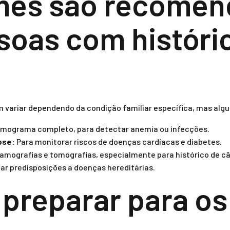
mes são recomen
soas com históri
ariar dependendo da condição familiar específica, mas alg
ograma completo, para detectar anemia ou infecções.
ose:
Para monitorar riscos de doenças cardíacas e diabetes.
ografias e tomografias, especialmente para histórico de câ
iar predisposições a doenças hereditárias.
preparar para os