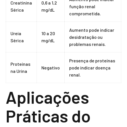
Creatinina
0,6 a 1,2
função renal
Sérica
mg/dL
comprometida.
Aumento pode indicar
Ureia
10 a 20
desidratação ou
Sérica
mg/dL
problemas renais.
Presença de proteínas
Proteínas
Negativo
pode indicar doença
na Urina
renal.
Aplicações
Práticas do