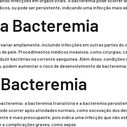
sando infecções em órgãos vitais. A bacteremia pode ocorrer d
cos, ou pode ser persistente, indicando uma infecção mais sér
a Bacteremia
variar amplamente, incluindo infecções em outras partes do
es de pele. Procedimentos médicos invasivos, como cirurgias,
duzir bactérias na corrente sanguínea. Além disso, condiçõe
, podem aumentar o risco de desenvolvimento de bacteremia
 Bacteremia
 bacteremia: a bacteremia transitória e a bacteremia persisten
ode ocorrer após atividades normais, como escovação dos dent
tente é mais preocupante, pois indica uma infecção que não es
r a complicações graves, como sepse.