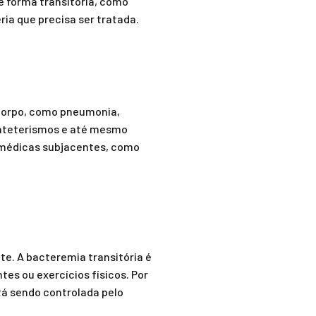
e forma transitória, como
ia que precisa ser tratada.
 corpo, como pneumonia,
 cateterismos e até mesmo
s médicas subjacentes, como
.
te. A bacteremia transitória é
es ou exercícios físicos. Por
tá sendo controlada pelo