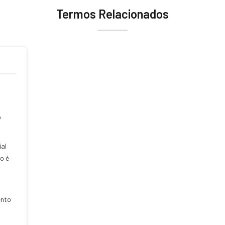
Termos Relacionados
o
al
o é
ento