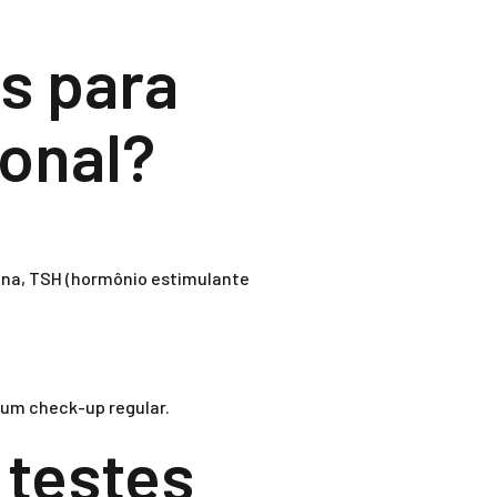
os para
monal?
ona, TSH (hormônio estimulante
 um check-up regular.
 testes