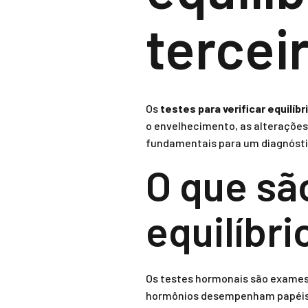
tercei
Os
testes para verificar equilíb
o envelhecimento, as alteraçõe
fundamentais para um diagnósti
O que são
equilíbr
Os testes hormonais são exames 
hormônios desempenham papéis c