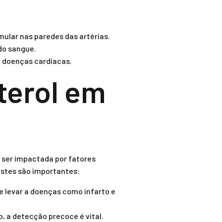
mular nas paredes das artérias.
do sangue.
e doenças cardíacas.
terol em
 ser impactada por fatores
testes são importantes:
de levar a doenças como infarto e
o, a detecção precoce é vital.