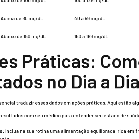
Abaixo de 100 mg/dL
100 a 129 mg/dL
Acima de 60 mg/dL
40 a 59 mg/dL
Abaixo de 150 mg/dL
150 a 199 mg/dL
es Práticas: Como
tados no Dia a Di
ssencial traduzir esses dados em ações práticas. Aqui estão
resultados com seu médico para entender seu estado de saúd
s:
Inclua na sua rotina uma alimentação equilibrada, rica em fr
ente.