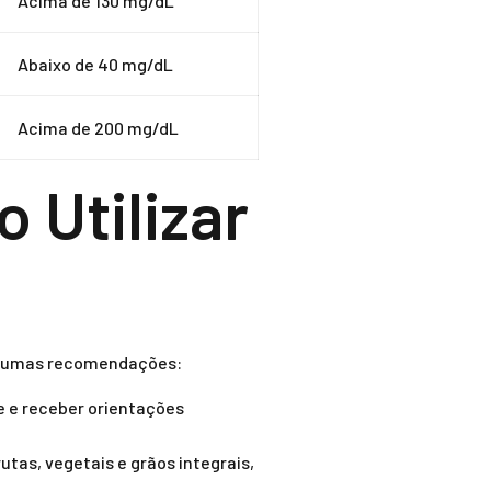
Acima de 130 mg/dL
Abaixo de 40 mg/dL
Acima de 200 mg/dL
 Utilizar
a
 algumas recomendações:
e e receber orientações
utas, vegetais e grãos integrais,