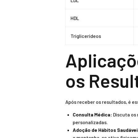
LDL
HDL
Triglicerídeos
Aplicaçõ
os Resul
Após receber os resultados, é e
Consulta Médica:
Discuta os 
personalizadas.
Adoção de Hábitos Saudávei
e mantenha-se ativa fisicam