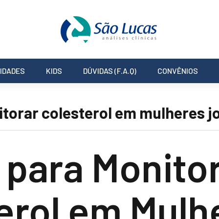
IDADES
KIDS
DÚVIDAS (F.A.Q)
CONVÊNIOS
itorar colesterol em mulheres j
 para Monito
erol em Mulh