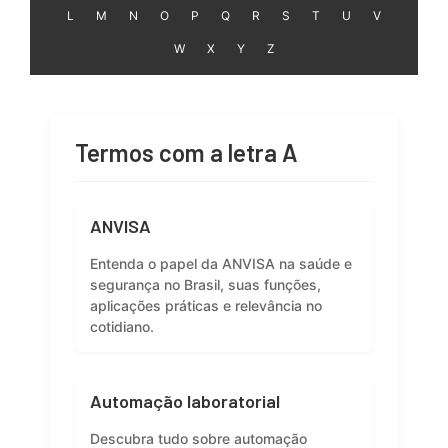
L
M
N
O
P
Q
R
S
T
U
V
W
X
Y
Z
Termos com a letra A
ANVISA
Entenda o papel da ANVISA na saúde e
segurança no Brasil, suas funções,
aplicações práticas e relevância no
cotidiano.
Automação laboratorial
Descubra tudo sobre automação