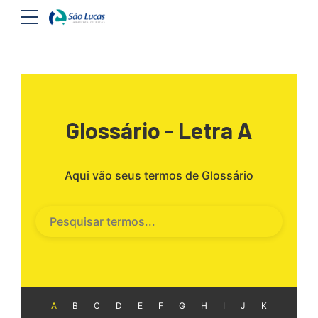
Glossário - Letra A
Aqui vão seus termos de Glossário
A
B
C
D
E
F
G
H
I
J
K