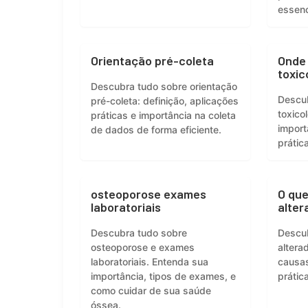
essenc
Orientação pré-coleta
Onde
toxic
Descubra tudo sobre orientação
Descu
pré-coleta: definição, aplicações
toxico
práticas e importância na coleta
import
de dados de forma eficiente.
prática
osteoporose exames
O que
laboratoriais
alter
Descubra tudo sobre
Descub
osteoporose e exames
altera
laboratoriais. Entenda sua
causas
importância, tipos de exames, e
prátic
como cuidar de sua saúde
óssea.