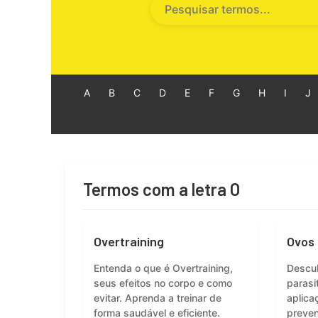
A
B
C
D
E
F
G
H
I
J
Termos com a letra O
Overtraining
Ovos 
Entenda o que é Overtraining,
Descub
seus efeitos no corpo e como
parasi
evitar. Aprenda a treinar de
aplica
forma saudável e eficiente.
preven