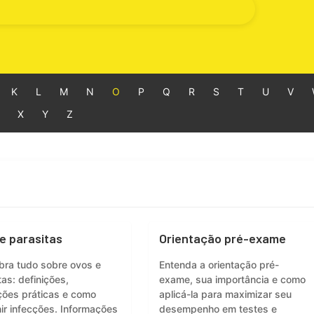
K
L
M
N
O
P
Q
R
S
T
U
V
X
Y
Z
e parasitas
Orientação pré-exame
ra tudo sobre ovos e
Entenda a orientação pré-
tas: definições,
exame, sua importância e como
ções práticas e como
aplicá-la para maximizar seu
ir infecções. Informações
desempenho em testes e