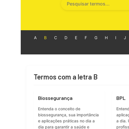
A
B
C
D
E
F
G
H
I
J
Termos com a letra B
Biossegurança
BPL
Entenda o conceito de
Entend
biossegurança, sua importância
aplica
e aplicações práticas no dia a
a dia.
dia para garantir a saúde e
profis