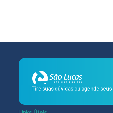
Tire suas dúvidas ou agende seu
Links Úteis