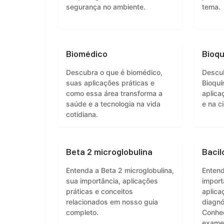
segurança no ambiente.
tema.
Biomédico
Bioqu
Descubra o que é biomédico,
Descu
suas aplicações práticas e
Bioquí
como essa área transforma a
aplica
saúde e a tecnologia na vida
e na ci
cotidiana.
Beta 2 microglobulina
Bacil
Entenda a Beta 2 microglobulina,
Entend
sua importância, aplicações
import
práticas e conceitos
aplica
relacionados em nosso guia
diagnó
completo.
Conhe
exame 