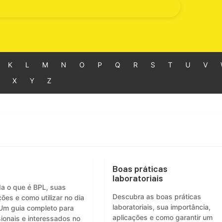
K
L
M
N
O
P
Q
R
S
T
U
V
X
Y
Z
Boas práticas
laboratoriais
a o que é BPL, suas
Descubra as boas práticas
ções e como utilizar no dia
laboratoriais, sua importância,
 Um guia completo para
aplicações e como garantir um
sionais e interessados no